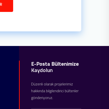
R
E-Posta Bültenimize
Kaydolun
Düzenli olarak projelerimiz
hakkında bilgilendirici bültenler
gönderiyoruz.