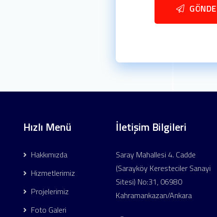
GÖNDE
Hızlı Menü
İletişim Bilgileri
Hakkımızda
Saray Mahallesi 4. Cadde
(Sarayköy Keresteciler Sanayi
Hizmetlerimiz
Sitesi) No:31, 06980
Projelerimiz
Kahramankazan/Ankara
Foto Galeri