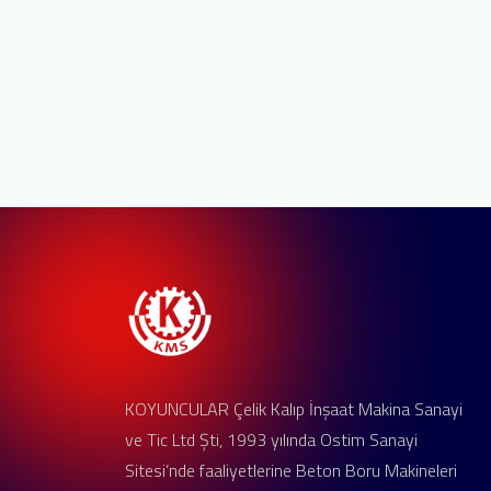
KOYUNCULAR Çelik Kalıp İnşaat Makina Sanayi
ve Tic Ltd Şti, 1993 yılında Ostim Sanayi
Sitesi’nde faaliyetlerine Beton Boru Makineleri