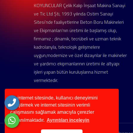
KOYUNCULAR Çelik Kalıp İnşaat Makina Sanayi
ve Tic Ltd Şti, 1993 yılında Ostim Sanayi
Sitesi’nde faaliyetlerine Beton Boru Makineleri
ve Ekipmanları’nın üretimi ile başlamış olup,
firmamız ; dinamik, tecrübeli ve uzman teknik
kadrolarıyla, teknolojik gelişmelere
uygun,modernize ve özel dizaynlar ile makineler
ve yardımcı ekipmanlarının üretimi ile altyapı
işleri yapan bütün kuruluşlarına hizmet
vermektedir.
Bu internet sitesinde, kullanıcı deneyimini
geliştirmek ve internet sitesinin verimli
çalışmasını sağlamak amacıyla çerezler
kullanılmaktadır.
Ayrıntıları inceleyin