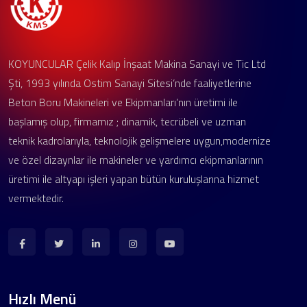
KOYUNCULAR Çelik Kalıp İnşaat Makina Sanayi ve Tic Ltd
Şti, 1993 yılında Ostim Sanayi Sitesi’nde faaliyetlerine
Beton Boru Makineleri ve Ekipmanları’nın üretimi ile
başlamış olup, firmamız ; dinamik, tecrübeli ve uzman
teknik kadrolarıyla, teknolojik gelişmelere uygun,modernize
ve özel dizaynlar ile makineler ve yardımcı ekipmanlarının
üretimi ile altyapı işleri yapan bütün kuruluşlarına hizmet
vermektedir.
Hızlı Menü