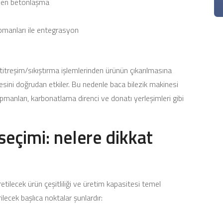
ojen betonlaşma
pmanları ile entegrasyon
itreşim/sıkıştırma işlemlerinden ürünün çıkarılmasına
sini doğrudan etkiler. Bu nedenle baca bilezik makinesi
pmanları, karbonatlama direnci ve donatı yerleşimleri gibi
seçimi: nelere dikkat
retilecek ürün çeşitliliği ve üretim kapasitesi temel
lecek başlıca noktalar şunlardır: