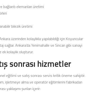
 bağlantı elemanları üretimi
rleri
nabilir bilezik üretimi
nkara üzerinden kolaylıkla yapılabildiği için Koyuncular
taj sağlar. Ankara’da Yenimahalle ve Sincan gibi sanayi
 ek kolaylık oluşturur.
tış sonrası hizmetler
nel eğitimi ve satış sonrası servis kritik öneme sahiptir.
m, işletmeye alma ve operatör eğitimlerini fabrikadan
ası yaklaşımı şunları içerir: