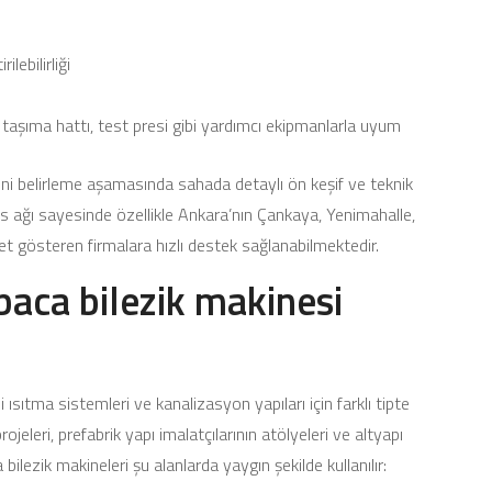
lebilirliği
taşıma hattı, test presi gibi yardımcı ekipmanlarla uyum
ni belirleme aşamasında sahada detaylı ön keşif ve teknik
s ağı sayesinde özellikle Ankara’nın Çankaya, Yenimahalle,
et gösteren firmalara hızlı destek sağlanabilmektedir.
baca bilezik makinesi
 ısıtma sistemleri ve kanalizasyon yapıları için farklı tipte
ojeleri, prefabrik yapı imalatçılarının atölyeleri ve altyapı
bilezik makineleri şu alanlarda yaygın şekilde kullanılır: