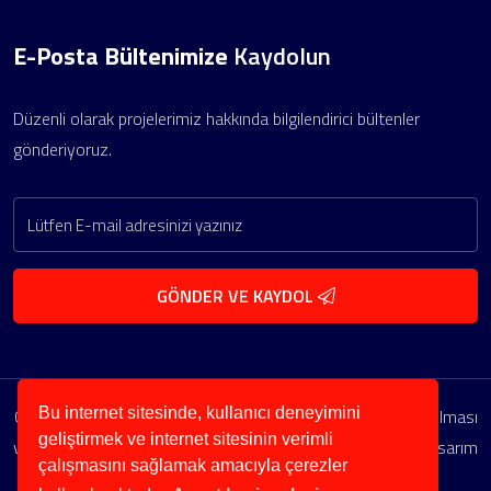
E-Posta Bültenimize
Kaydolun
Düzenli olarak projelerimiz hakkında bilgilendirici bültenler
gönderiyoruz.
GÖNDER VE KAYDOL
Bu internet sitesinde, kullanıcı deneyimini
Copyright © 2026. Her Hakkı Saklıdır. Kopyalanması, çoğaltılması
geliştirmek ve internet sitesinin verimli
ve dağıtılması halinde yasal haklarımız işletilecektir. Web Tasarım
çalışmasını sağlamak amacıyla çerezler
: BossYazılım