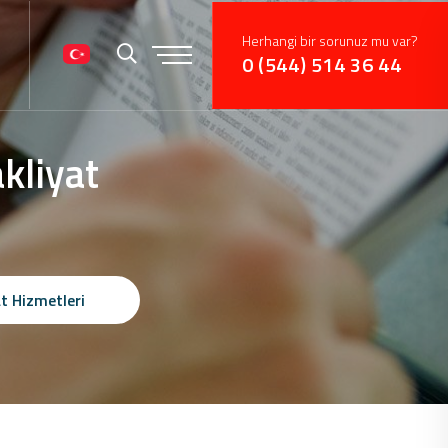
Herhangi bir sorunuz mu var?
0 (544) 514 36 44
kliyat
t Hizmetleri