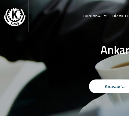
KURUMSAL
HİZMETL
Ankar
Anasayfa