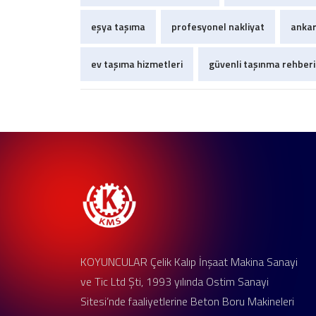
eşya taşıma
profesyonel nakliyat
ankar
ev taşıma hizmetleri
güvenli taşınma rehberi
KOYUNCULAR Çelik Kalıp İnşaat Makina Sanayi
ve Tic Ltd Şti, 1993 yılında Ostim Sanayi
Sitesi’nde faaliyetlerine Beton Boru Makineleri