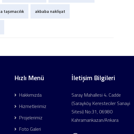
a taşımacılık
akbaba nakliyat
Hızlı Menü
İletişim Bilgileri
Hakkımızda
Saray Mahallesi 4. Cadde
(Sarayköy Keresteciler Sanayi
Hizmetlerimiz
Sitesi) No:31, 06980
Projelerimiz
Kahramankazan/Ankara
Foto Galeri